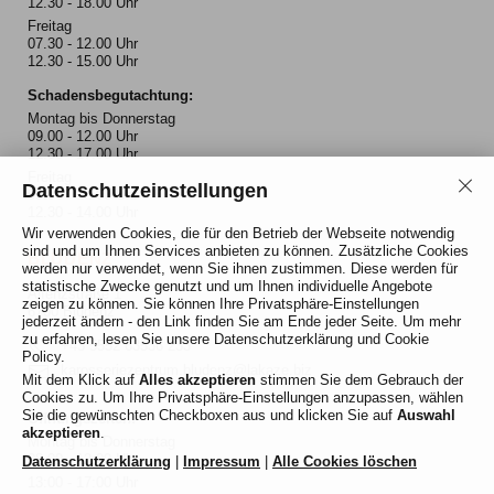
12.30 - 18.00 Uhr
Freitag
07.30 - 12.00 Uhr
12.30 - 15.00 Uhr
Schadensbegutachtung:
Montag bis Donnerstag
09.00 - 12.00 Uhr
12.30 - 17.00 Uhr
Freitag
Datenschutzeinstellungen
09.00 - 12.00 Uhr
12.30 - 14.00 Uhr
Wir verwenden Cookies, die für den Betrieb der Webseite notwendig
sind und um Ihnen Services anbieten zu können. Zusätzliche Cookies
BLUDENZ
werden nur verwendet, wenn Sie ihnen zustimmen. Diese werden für
statistische Zwecke genutzt und um Ihnen individuelle Angebote
Alfenzstraße 1
zeigen zu können. Sie können Ihre Privatsphäre-Einstellungen
6700 Bludenz
jederzeit ändern - den Link finden Sie am Ende jeder Seite. Um mehr
zu erfahren, lesen Sie unsere Datenschutzerklärung und Cookie
+43 5552 63536 233
Policy.
karosseriezentrum.bludenz@lakaze.biz
Mit dem Klick auf
Alles akzeptieren
stimmen Sie dem Gebrauch der
Cookies zu.
Um Ihre Privatsphäre-Einstellungen anzupassen, wählen
Sie die gewünschten Checkboxen aus und klicken Sie auf
Auswahl
Öffnungszeiten:
akzeptieren
.
Montag bis Donnerstag
08.00 - 12:00 Uhr
Datenschutzerklärung
|
Impressum
|
Alle Cookies löschen
13:00 - 17:00 Uhr