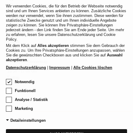
karosseriezentrum.bludenz@lakaze.biz
Wir verwenden Cookies, die für den Betrieb der Webseite notwendig
sind und um Ihnen Services anbieten zu können. Zusätzliche Cookies
werden nur verwendet, wenn Sie ihnen zustimmen. Diese werden für
Öffnungszeiten:
statistische Zwecke genutzt und um Ihnen individuelle Angebote
Montag bis Donnerstag
zeigen zu können. Sie können Ihre Privatsphäre-Einstellungen
08.00 - 12:00 Uhr
jederzeit ändern - den Link finden Sie am Ende jeder Seite. Um mehr
zu erfahren, lesen Sie unsere Datenschutzerklärung und Cookie
13:00 - 17:00 Uhr
Policy.
Freitag
Mit dem Klick auf
Alles akzeptieren
stimmen Sie dem Gebrauch der
08.00 - 12:00 Uhr
Cookies zu.
Um Ihre Privatsphäre-Einstellungen anzupassen, wählen
Sie die gewünschten Checkboxen aus und klicken Sie auf
Auswahl
Schadensbegutachtung:
akzeptieren
.
Montag bis Donnerstag
09.00 - 12.00 Uhr
Datenschutzerklärung
|
Impressum
|
Alle Cookies löschen
13.30 - 17.00 Uhr
Freitag
Notwendig
09.00 - 12.00 Uhr
Funktionell
Analyse / Statistik
Marketing
Detaileinstellungen
LINKS